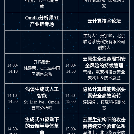
份有限公司产品规划专
宿度，七牛云副总
家
裁
Omdia分析师AI
云计算技术论坛
产业链专场
主持人：张宇峰，北京
联池系统科技有限公司
创始人
云原生全生命周期安
开场致辞
14:00-
14:00-
全风险的持续管理
韩毅荣，Omdia中国
14:10
14:30
韩继，默安科技云安全
区销售总监
架构师&技术总监
浅谈生成式人工
隐私计算赋能数据要
14:10-
智能
14:30-
素安全高效流转
14:50
15:00
Su Lian Jye，Omdia
薛娟娟 ，锘崴科技副总
首席分析师
裁
生成式AI驱动下
云原生架构下的攻击
的云端半导体革
面持续安全验证体系
14:50-
15:00-
命
马维士，北京华云安信