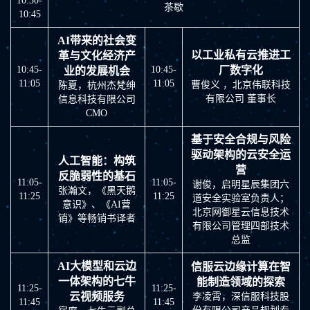
10:30-
茶歇
10:45
AI带来的社会变
以工业私有云推进工
革与文化经济产
10:45-
10:45-
厂数字化
业的发展机会
11:05
11:05
曹俊义 ，北京伟联科技
陈夏，杭州杰梵绅
有限公司 董事长
信息科技有限公司
CMO
基于安全合规与风险
驱动架构的云安全运
人工智能：构筑
营
反脆弱性的基石
11:05-
11:05-
谢俊，启明星辰集团六
张瀚文，《黑天鹅
11:25
11:25
道安全实验室负责人；
意识》、《AI营
北京网御星云信息技术
销》等畅销书译者
有限公司管理四部技术
总监
AI大模型和云边
信服云边缘计算在智
一体架构的七牛
能制造领域的探索
11:25-
11:25-
云视频服务
李凌霄，深信服科技股
11:45
11:45