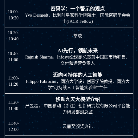
密码学：一个警示的观点
10:00-
Yvo Desmedt，比利时皇家科学院院士，国际密码学会会
10:20
士(IACR Fellow)
10:20-
茶歇
10:40
AI先行，领航未来
10:40-
Rajnish Sharma，Infosys全球副总裁兼中国区市场销售、
11:00
交付和运营负责人
迈向可持续的人工智能
11:00-
Filippo Fabrocini，同济大学设计创意学院教授、同济大
11:20
学“可持续人工智能实验室”主任
移动九天大模型介绍
11:20-
严昱超， 中国移动（浙江）创新研究院有限公司平台能
11:40
力研发部副总监
11:40-
云鼎奖颁奖典礼
12:00