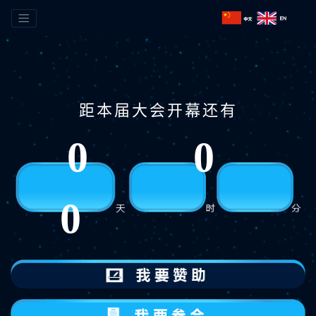
距本届大会开幕还有
0
0
0