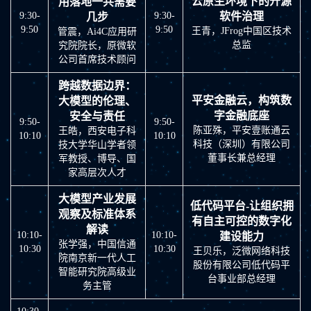
云原生环境下的开源
用落地一共需要
9:30-
9:30-
软件治理
几步
9:50
9:50
王青，JFrog中国区技术
管震，Ai4C应用研
总监
究院院长，原微软
公司首席技术顾问
跨越数据边界：
平安金融云，构筑数
大模型的伦理、
字金融底座
安全与责任
9:50-
9:50-
陈亚殊，平安壹账通云
王皓，西安电子科
10:10
10:10
科技（深圳）有限公司
技大学华山学者领
董事长兼总经理
军教授、博导、国
家高层次人才
大模型产业发展
低代码平台-让组织拥
观察及标准体系
有自主可控的数字化
解读
10:10-
10:10-
建设能力
张学强，中国信通
10:30
10:30
王贝乐，泛微网络科技
院南京新一代人工
股份有限公司低代码平
智能研究院高级业
台事业部总经理
务主管