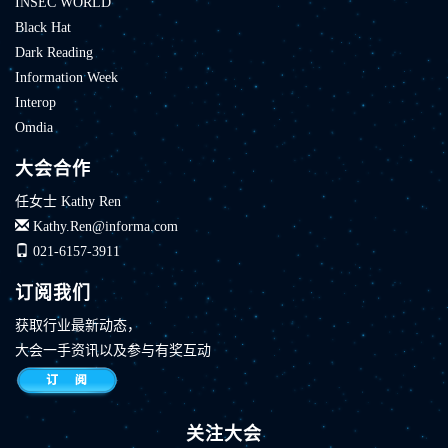
INSEC WORLD
Black Hat
Dark Reading
Information Week
Interop
Omdia
大会合作
任女士 Kathy Ren
Kathy.Ren@informa.com
021-6157-3911
订阅我们
获取行业最新动态，
大会一手资讯以及参与有奖互动
关注大会