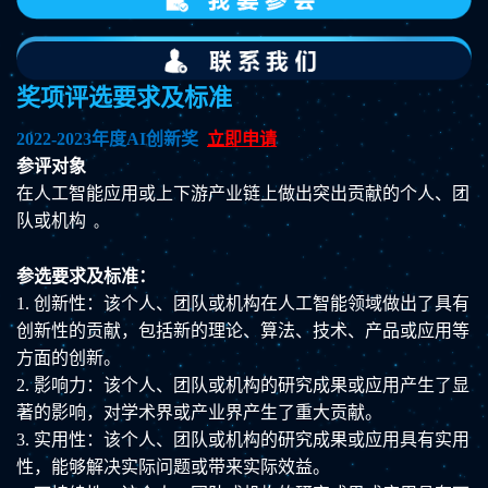
奖项评选要求及标准
2022-2023年度AI创新奖
立即申请
参评对象
在人工智能应用或上下游产业链上做出突出贡献的个人、团
队或机构
。
参选要求及标准：
1. 创新性：该个人、团队或机构在人工智能领域做出了具有
创新性的贡献，包括新的理论、算法、技术、产品或应用等
方面的创新。
2. 影响力：该个人、团队或机构的研究成果或应用产生了显
著的影响，对学术界或产业界产生了重大贡献。
3. 实用性：该个人、团队或机构的研究成果或应用具有实用
性，能够解决实际问题或带来实际效益。