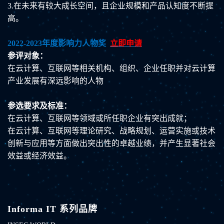
3.在未来有较大成长空间，且企业规模和产品认知度不断提
高。
2022-2023年度影响力人物奖
立即申请
参评对象：
在云计算、互联网等相关机构、组织、企业任职并对云计算
产业发展有深远影响的人物
参选要求及标准：
在云计算、互联网等领域或所任职企业有突出成就；
在云计算、互联网等理论研究、战略规划、运营实施或技术
创新与应用等方面做出突出性的卓越业绩，并产生显著社会
效益或经济效益。
Informa IT 系列品牌